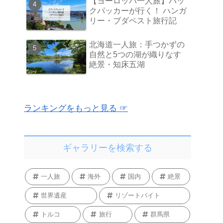
【ヨーロッパ一人旅】バッ
クパッカーが行く！ ハンガ
リー・ブダペスト旅行記
北海道一人旅：手つかずの
自然と5つの湖が織りなす
絶景・知床五湖
ランキングをもっと見る ☞
ギャラリーを検索する
一人旅
海外
国内
絶景
世界遺産
リゾートバイト
トルコ
旅行
群馬県