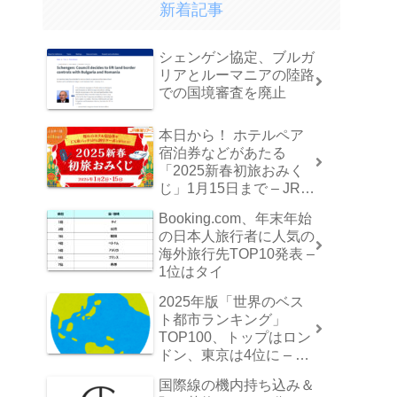
新着記事
シェンゲン協定、ブルガ
リアとルーマニアの陸路
での国境審査を廃止
本日から！ ホテルペア
宿泊券などがあたる
「2025新春初旅おみく
じ」1月15日まで – JR東
海ツアーズ
Booking.com、年末年始
の日本人旅行者に人気の
海外旅行先TOP10発表 –
1位はタイ
2025年版「世界のベス
ト都市ランキング」
TOP100、トップはロン
ドン、東京は4位に – イ
プソス調べ
国際線の機内持ち込み＆