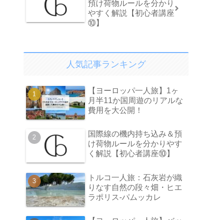
預け荷物ルールを分かり
やすく解説【初心者講座
⑩】
人気記事ランキング
【ヨーロッパ一人旅】1ヶ
月半11か国周遊のリアルな
費用を大公開！
国際線の機内持ち込み＆預
け荷物ルールを分かりやす
く解説【初心者講座⑩】
トルコ一人旅：石灰岩が織
りなす自然の段々畑・ヒエ
ラポリス-パムッカレ