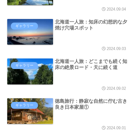
2024.09.04
北海道一人旅：知床の幻想的な夕
ギャラリー
焼け穴場スポット
2024.09.03
北海道一人旅：どこまでも続く知
ギャラリー
床の絶景ロード・天に続く道
2024.09.02
徳島旅行：静寂な自然に佇む古き
ギャラリー
良き日本家屋①
2024.09.01