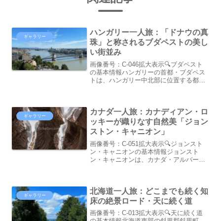
ハンガリー一人旅：「ドナウの真
ギャラリー
珠」と称されるブダペストの美し
い街並み
画像番号：C-046拡大表示🔍ブダペスト
の基本情報ハンガリーの首都・ブダペス
トは、ハンガリー中北部に位置する都
市。都市は、ドナウ川を挟んで西岸がブ
ダ地区、東岸がペスト地区に二分されて
います。もともとブダペストは、ドナウ
カナダ一人旅：カナディアン・ロ
川を隔ててブダとペスト...
ギャラリー
ッキーが織りなす自然美「ジョン
ストン・キャニオン」
画像番号：C-051拡大表示🔍ジョンスト
ン・キャニオンの基本情報ジョンスト
ン・キャニオンは、カナダ・アルバータ
州南西部に位置する渓谷。世界遺産「カ
ナディアン・ロッキー山脈自然公園群」
に含まれるバンフ国立公園内にありま
北海道一人旅：どこまでも続く知
す。この渓谷は、ボウ川の...
ギャラリー
床の絶景ロード・天に続く道
画像番号：C-013拡大表示🔍天に続く道
の基本情報北海道東部の斜里郡斜里町