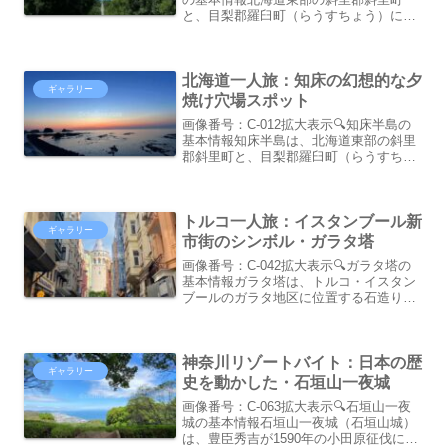
と、目梨郡羅臼町（らうすちょう）にま
たがる、オホーツク海の南端に突出した
知床半島。そんな知床半島で最近話題と
なっているのが「天に続く道」です。
北海道一人旅：知床の幻想的な夕
「天に続く道」は、北海道...
ギャラリー
焼け穴場スポット
画像番号：C-012拡大表示🔍知床半島の
基本情報知床半島は、北海道東部の斜里
郡斜里町と、目梨郡羅臼町（らうすちょ
う）にまたがる、オホーツク海の南端に
突出した半島。全長は約70キロメート
ル、幅約25キロメートルの細長い半島
トルコ一人旅：イスタンブール新
で、西側をオホーツク...
ギャラリー
市街のシンボル・ガラタ塔
画像番号：C-042拡大表示🔍ガラタ塔の
基本情報ガラタ塔は、トルコ・イスタン
ブールのガラタ地区に位置する石造りの
塔。高さ約67メートル、9階建ての細長
い塔で、遠くからも目を引く三角帽子の
特徴的な外観を持っており、イスタンブ
神奈川リゾートバイト：日本の歴
ールのヨーロッパ側...
ギャラリー
史を動かした・石垣山一夜城
画像番号：C-063拡大表示🔍石垣山一夜
城の基本情報石垣山一夜城（石垣山城）
は、豊臣秀吉が1590年の小田原征伐にお