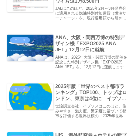
ワイ片道1万8,500円
JALはこのほど、2025年2月～3月発券分
に適用される燃油特別付加運賃（燃油サ
ーチャージ）を、現行適用額から引き上
げると発表しました。JAL、国際線の燃
油サーチャージ引き上げ - 韓国片道3,000
円、ハワイ片道1万8,500円チェルJA...
ANA、大阪・関西万博の特別デ
ニュース
ザイン機「EXPO2025 ANA
JET」12月12日に就航
ANAは、2025年大阪・関西万博の開催を
記念した特別デザイン機「EXPO2025
ANA JET」を、12月12日に運航します。
ANA×大阪・関西万博の特別デザイン機
「EXPO2025 ANA JET」が12月12日に
就航決定大阪・関西万...
2025年版「世界のベスト都市ラ
ニュース
ンキング」TOP100、トップはロ
ンドン、東京は4位に – イプソス
調べ
世論調査会社・イプソスはこのほど、住
みやすさ、魅力度、繁栄度に基づいて都
市を評価する世界規模の「2025年世界の
ベスト都市ランキング （2025 World's
Best Cities）」TOP100を公開。首位は
ロンドンで、東京は4位にラ...
HIS、海外航空券＋ホテルの新ブ